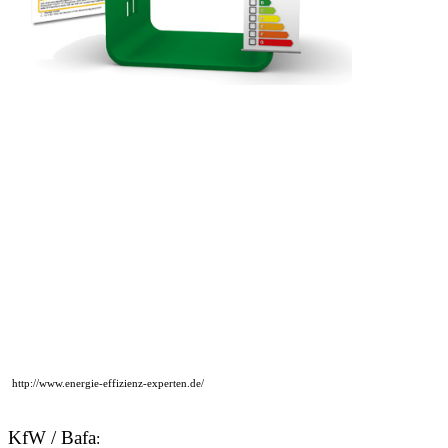
auf den Seiten von Reiner Fronhoffs, Ihr Spezialist für unabhängige
Gebäudeenergieberatung
:
Informieren Sie sich und lassen Sie einen durch das Bundeswirtscha
Wir erstellen Verbrauchs- und Bedarfsenergieausweise.
http://www.energie-effizienz-experten.de/
KfW / Bafa
: